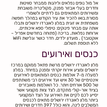
אל מול נופים נפלאים וליהנות ממבחר סוויטות
וחדרים בעלי אבזור מפנק, מקולינריה משובחת
ומשירותים המתאימים גם לדתיים ולשומרי
מסורת.
בואו להכיר את עיר הקודש במהלך חופשה
משפחתית או זוגית במלון לאונרדו ירושלים ותבלו
אותה עם מבחר פינוקים: טיפולי ספא איכותיים,
ארוחות נפלאות, בריכה (פתוחה בחודשים אפריל –
אוקטובר) , מועדון ילדים, חדר כושר וגלישת WiFi
ללא תוספת תשלום.
כנסים ואירועים
מלון לאונרדו ירושלים מרשת פתאל ממוקם במרכז
ירושלים ומציע אירוח יוקרתי ומפנק במיוחד. במלון
למעלה מ-7 אולמות כנסים המותאמים לאירועים
אינטימיים של 30 איש ועד אירועים רבי משתתפים
של 500 אורחים ויותר. כל האולמות מאובזרים
בציוד אור-קולי מתקדם, לצד צוות מקצועי אשר
יסייע לכם לקיים את האירוע על הצד המקצועי
ביותר.מלון לאונרדו ירושלים מתאים לכנסים
המשלבים לינה, והוא כולל 397 חדרים ושירותים