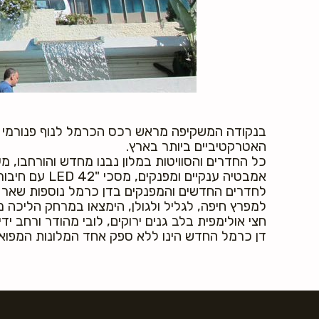
בנקודה המשקיפה מראש רכס הכרמל לנוף פנורמי מרה
האטרקטיביים ביותר בארץ.
כל החדרים והסוויטות במלון נבנו מחדש והורחבו, מ
אמבטיה ענקיים ומפנקים, מסכי "42 LED עם חיבורי מולטימדיה ועוד.
לחדרים החדשים והמפנקים בדן כרמל נוספות שאר מ
למפרץ חיפה, לגליל ולגולן, הימצאו במרחק הליכה מ
חצי אולימפית בלב גנים ירוקים, לובי מהודר ורחב ידיי
דן כרמל החדש הינו ללא ספק אחד המלונות המפוארים