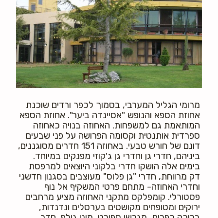
מרומי הגליל המערבי, בסמוך לכפר ורדים שוכנת
אחוזת הספא והנופש "אסיינדה ביער". אחוזת הספא
המותאמת גם למשפחות. האחוזה בנויה כאחוזה
ספרדית אותנטית וקסומה הפרושה על פני שבעים
דונם של חורש טבעי. באחוזה 151 חדרים מסוגננים,
ביניהם, חדרי גן וחדרי גן ג'קוזי מפנקים במיוחד.
בימים אלה הושקו חדרי בלקוני היוצאים למרפסת
דק מרווחת, חדרי "גן פלוס" מעוצבים בסגנון חדשני
וחדרי האחוזה- מתחם פרטי המשקיף אל נוף
פסטורלי. קומפלקס מתקני האחוזה מציע מרחבים
ירוקים ומטופחים מקושטים בערסלים ונדנדות,
בריכה כפרית, מגרשי ספורט, מיני גולף, חדר