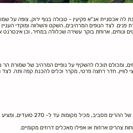
נת לה אכסניית אנ"א פקיעין – טבולה בנוף ירוק, צופה על שמ
פנים. לצד הנופים המרהיבים, השקט והשלווה ומוקדי העניין
ם ונוחים, ארוחת בוקר עשירה שכלולה במחיר, וכן אינטרנט א
ערוצי לוויין, חדר רחצה פרטי, מקרר וכלים להכנת קפה ותה. לצ
חדר האוכל שבאכסניית פקיעין, הנהנה מנ
חות צהרים ארוזות או אפילו מאכלים דרוזים מקומיים.